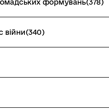
громадських формувань(378)
с війни(340)