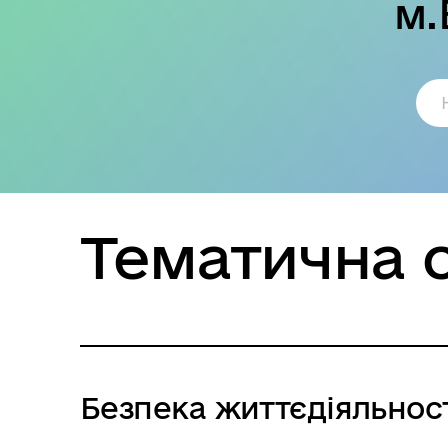
м.
Тематична 
Безпека життєдіяльност